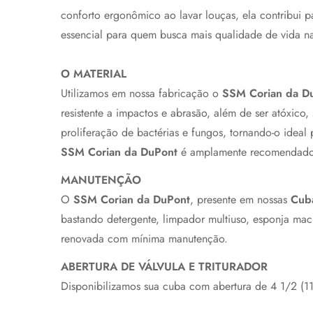
conforto ergonômico ao lavar louças, ela contribui
essencial para quem busca mais qualidade de vida na
O MATERIAL
Utilizamos em nossa fabricação o
SSM Corian da D
resistente a impactos e abrasão, além de ser atóxic
proliferação de bactérias e fungos, tornando-o idea
SSM
Corian da DuPont
é amplamente recomendado pa
MANUTENÇÃO
O
SSM Corian da DuPont
, presente em nossas
Cub
bastando detergente, limpador multiuso, esponja maci
renovada com mínima manutenção.
ABERTURA DE VÁLVULA E TRITURADOR
Disponibilizamos sua cuba com abertura de 4 1/2 (114