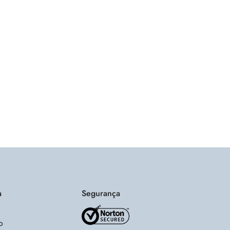
a
Segurança
o