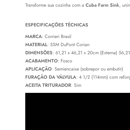
Transforme sua cozinha com a
Cuba Farm Sink
, uni
ESPECIFICAÇÕES TÉCNICAS
MARCA
: Corrieri Brasil
MATERIAL
: SSM DuPont Corian
DIMENSÕES
: 61,21 x 46,21 x 20cm (Externa) 56,21 
ACABAMENTO
: Fosco
APLICAÇÃO
: Semiencaixe (sobrepor ou embutir)
FURAÇÃO DA VÁLVULA
: 4 1/2 (114mm) com reforço
ACEITA TRITURADOR
: Sim