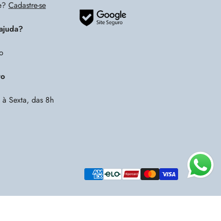
te?
Cadastre-se
 ajuda?
o
to
à Sexta, das 8h