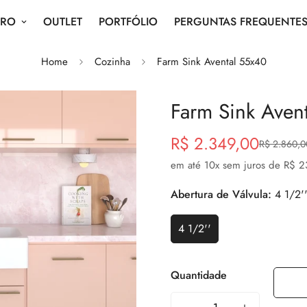
IRO
OUTLET
PORTFÓLIO
PERGUNTAS FREQUENTE
Home
Cozinha
Farm Sink Avental 55x40
Farm Sink Aven
R$ 2.349,00
R$ 2.860,0
Preço
Preço
de
regular
em até
10
x sem juros de
R$ 2
venda
Abertura de Válvula:
4 1/2'
4 1/2''
Variante
Esgotada
Ou
Quantidade
Indisponível