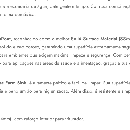
 para a economia de água, detergente e tempo. Com sua combinaçã
 rotina doméstica.
uPont
, reconhecido como o melhor
Solid Surface Material (SSM
o, sólido e não poroso, garantindo uma superfície extremamente s
l para ambientes que exigem máxima limpeza e segurança. Com cer
ra aplicações nas áreas de saúde e alimentação, graças à sua du
as Farm Sink
, é altamente prático e fácil de limpar. Sua superfíc
a e pano úmido para higienização. Além disso, é resistente e simp
mm), com reforço inferior para triturador.