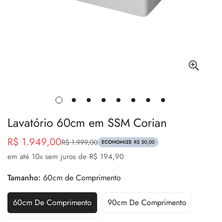
Lavatório 60cm em SSM Corian
R$ 1.949,00
R$ 1.999,00
Preço
Preço
ECONOMIZE
R$ 50,00
de
regular
em até
10
x sem juros de
R$ 194,90
venda
Tamanho:
60cm de Comprimento
60cm De Comprimento
90cm De Comprimento
Variante
Variante
Esgotada
Esgotada