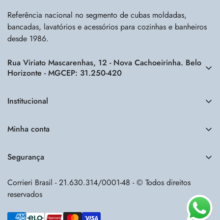
Referência nacional no segmento de cubas moldadas,
bancadas, lavatórios e acessórios para cozinhas e banheiros
desde 1986.
Rua Viriato Mascarenhas, 12 - Nova Cachoeirinha. Belo
Horizonte - MGCEP: 31.250-420
Rua Viriato Mascarenhas, 12 - Nova Cachoeirinha. Belo
Horizonte - MG
Institucional
CEP: 31.250-420
Quem somos
Minha conta
Perguntas frequentes
(31) 3441-5333
Fazer login
contato@corrieribrasil.com.br
Política de entrega
Meu carrinho
Segurança
Novo cliente?
Cadastre-se
Política de pagamento
Corrieri Brasil - 21.630.314/0001-48 - © Todos direitos
Política de privacidade
Precisa de ajuda?
reservados
Política de devolução
Fale conosco
Termos de serviço