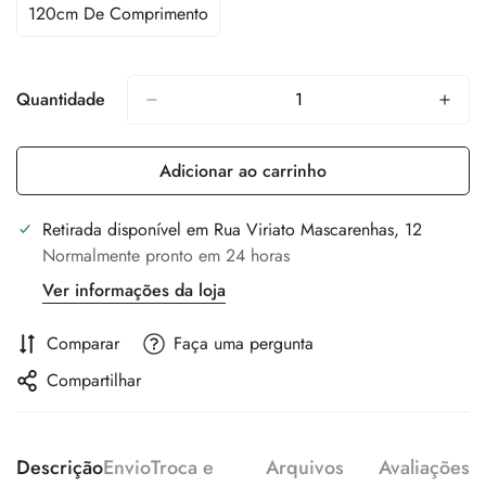
Ou
Ou
120cm De Comprimento
Variante
Indisponível
Indisponível
Esgotada
Ou
Indisponível
Quantidade
Adicionar ao carrinho
Retirada disponível em
Rua Viriato Mascarenhas, 12
Normalmente pronto em 24 horas
Ver informações da loja
Comparar
Faça uma pergunta
Compartilhar
Descrição
Envio
Troca e
Arquivos
Avaliações